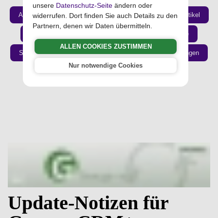
unsere
Datenschutz-Seite
ändern oder
Aufgaben
Immobilien
Adressen
Lager / Artikel
widerrufen. Dort finden Sie auch Details zu den
Partnern, denen wir Daten übermitteln.
Termine
Mitarbeiter / Arbeitszeit
Dateiablage
ALLEN COOKIES ZUSTIMMEN
Seminare
E-Mails
Angebote, Aufträge, Rechnungen
Nur notwendige Cookies
Newsletter / Marketing
Update-Notizen für