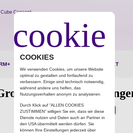
cookie
Cube Concept
Einfache Software für erfolgreiche Unternehmer
COOKIES
RM+
MEHR
NEUIGKEITEN
KONTAKT
Wir verwenden Cookies, um unsere Website
optimal zu gestalten und fortlaufend zu
verbessern. Einige sind technisch notwendig,
während andere uns helfen, das
Groupy CRM+ Anleitunge
Nutzungsverhalten anonym zu analysieren.
Durch Klick auf "ALLEN COOKIES
Kategorie Abonnieren
notifications_active
ZUSTIMMEN" willigen Sie ein, dass wir diese
Dienste nutzen und Daten auch an Partner in
den USA übermittelt werden dürfen. Sie
Hier finden Sie Anleitungen zu Groupy CRM+
können Ihre Einstellungen jederzeit über